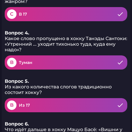
жанром?
C
В 17
Вопрос 4.
Какое слово пропущено в хокку Танэды Сантоки:
«Утренний ... уходит тихонько туда, куда ему
надо»?
B
Туман
Вопрос 5.
Из какого количества слогов традиционно
состоит хокку?
B
Из 17
Вопрос 6.
Что идёт дальше в хокку Мацуо Басё: «Вишни у