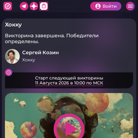
shopping_bag
Войти
Хокку
Викторина завершена.
Победители
определены.
Сергей Козин
Хокку
Старт следующей викторины
11 Августа 2026 в 10:00 по МСК
play_arrow