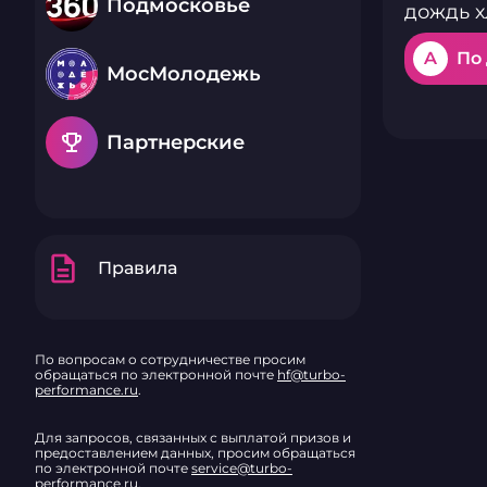
Подмосковье
дождь х
A
По
МосМолодежь
emoji_events
Партнерские
description
Правила
По вопросам о сотрудничестве просим
обращаться по электронной почте
hf@turbo-
performance.ru
.
Для запросов, связанных с выплатой призов и
предоставлением данных, просим обращаться
по электронной почте
service@turbo-
performance.ru
.