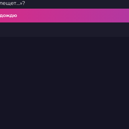
лещет...»?
 дождю