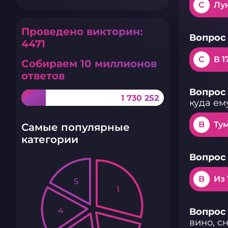
C
Лу
Проведено викторин:
Вопрос 
4471
C
В 1
Собираем 10 миллионов
ответов
Вопрос 
1 730 252
куда ем
B
Ту
Самые популярные
категории
Вопрос 
B
Из 
5
1
4
Вопрос 
вино, сн