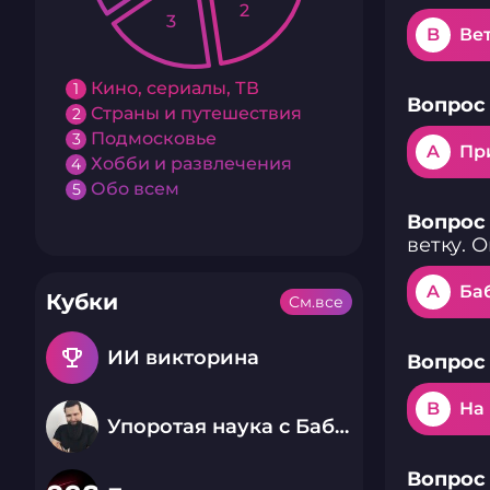
2
3
B
Ве
Кино, сериалы, ТВ
1
Вопрос 
Страны и путешествия
2
Подмосковье
3
A
Пр
Хобби и развлечения
4
Обо всем
5
Вопрос 
ветку. О
A
Ба
Кубки
См.все
emoji_events
ИИ викторина
Вопрос 
B
На
Упоротая наука с Бабаем Лютым
Вопрос 