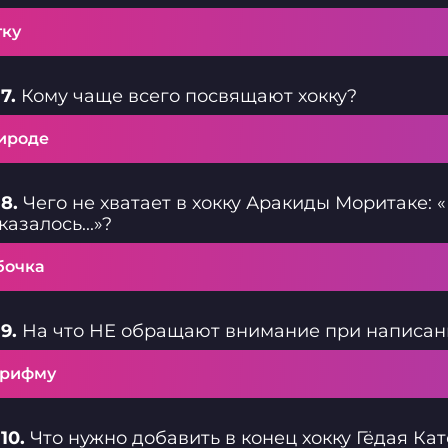
тку
7.
Кому чаще всего посвящают хокку?
ироде
8.
Чего не хватает в хокку Аракиды Моритаке:
казалось...»?
бочка
9.
На что НЕ обращают внимание при написани
 рифму
10.
Что нужно добавить в конец хокку Гёдая Като