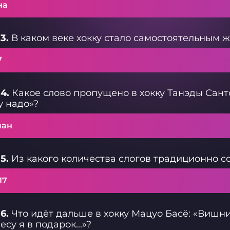
на
3.
В каком веке хокку стало самостоятельным 
7
4.
Какое слово пропущено в хокку Танэды Санток
у надо»?
ман
5.
Из какого количества слогов традиционно со
17
6.
Что идёт дальше в хокку Мацуо Басё: «Вишни
есу я в подарок...»?