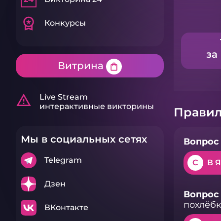
workspace_premium
Конкурсы
за
Витрина
shopping_bag
warning_amber
Live Stream
интерактивные викторины
Правил
Мы в социальных сетях
Вопрос 
Telegram
C
В 
Дзен
Вопрос 
похлёбк
ВКонтакте