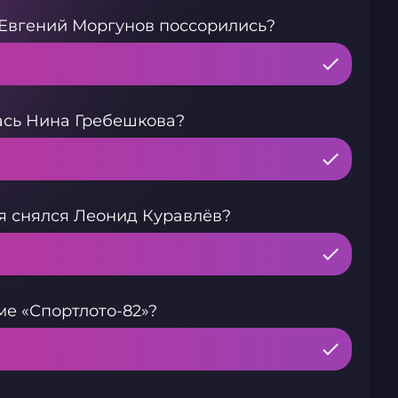
 Евгений Моргунов поссорились?
ась Нина Гребешкова?
я снялся Леонид Куравлёв?
е «Спортлото-82»?