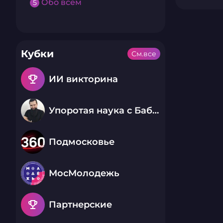
Обо всем
5
Кубки
См.все
emoji_events
ИИ викторина
Упоротая наука с Бабаем Лютым
Подмосковье
МосМолодежь
emoji_events
Партнерские