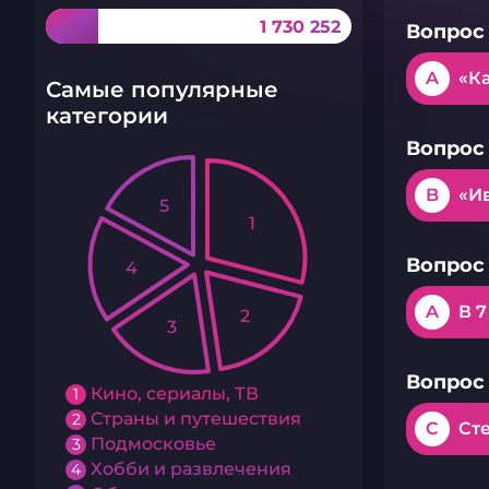
1 730 252
Вопрос 
A
«К
Самые популярные
категории
Вопрос 
B
«И
5
1
Вопрос 
4
A
В 7
2
3
Вопрос 
Кино, сериалы, ТВ
1
Страны и путешествия
2
C
Ст
Подмосковье
3
Хобби и развлечения
4