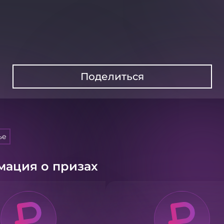
Поделиться
ье
ация о призах