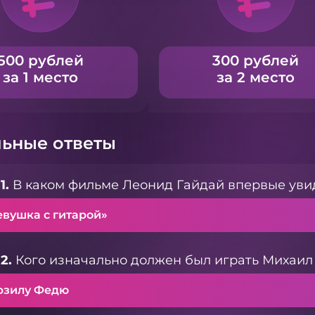
500 рублей
300 рублей
за 1 место
за 2 место
ьные ответы
1.
В каком фильме Леонид Гайдай впервые ув
евушка с гитарой»
2.
Кого изначально должен был играть Михаил
рзилу Федю