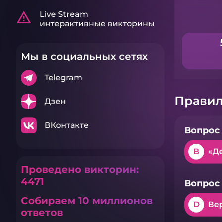
warning_amber
Live Stream
интерактивные викторины
Мы в социальных сетях
Telegram
Правил
Дзен
ВКонтакте
Вопрос 
B
«Д
Проведено викторин:
4471
Вопрос 
Собираем 10 миллионов
D
Ве
ответов