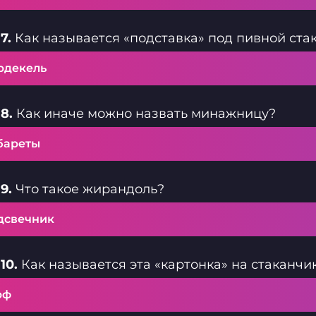
7.
Как называется «подставка» под пивной ста
рдекель
8.
Как иначе можно назвать минажницу?
бареты
9.
Что такое жирандоль?
дсвечник
10.
Как называется эта «картонка» на стаканчи
рф