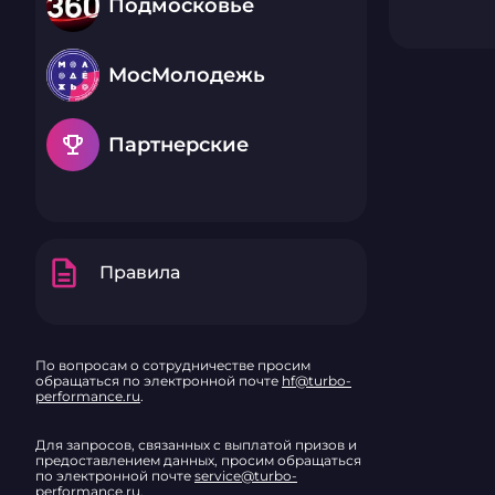
Подмосковье
МосМолодежь
emoji_events
Партнерские
description
Правила
По вопросам о сотрудничестве просим
обращаться по электронной почте
hf@turbo-
performance.ru
.
Для запросов, связанных с выплатой призов и
предоставлением данных, просим обращаться
по электронной почте
service@turbo-
performance.ru
.