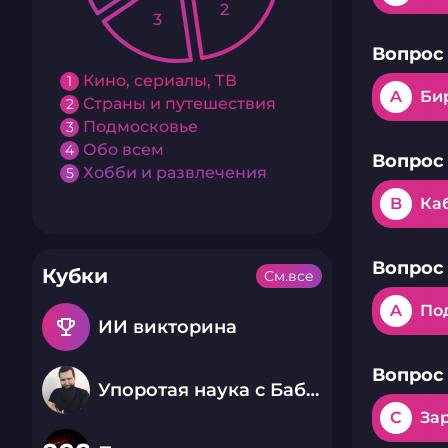
2
3
Вопрос 
Кино, сериалы, ТВ
1
A
Би
Страны и путешествия
2
Подмосковье
3
Обо всем
4
Вопрос 
Хобби и развлечения
5
B
Ка
Вопрос 
Кубки
См.все
A
По
emoji_events
ИИ викторина
Вопрос 
Упоротая наука с Бабаем Лютым
C
За