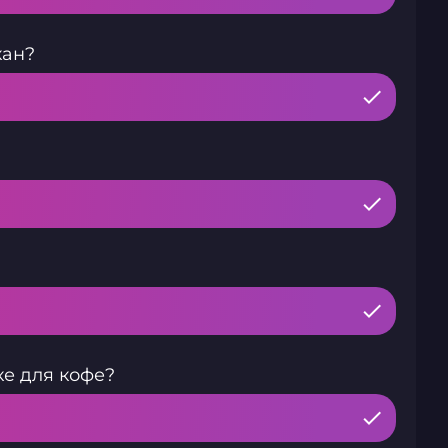
кан?
ке для кофе?