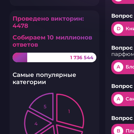
Вопрос 
Проведено викторин:
4478
D
Кн
Собираем 10 миллионов
ответов
Вопрос 
парфюм
1 736 544
A
Бл
Самые популярные
категории
Вопрос 
A
Са
5
1
Вопрос 
4
B
Пл