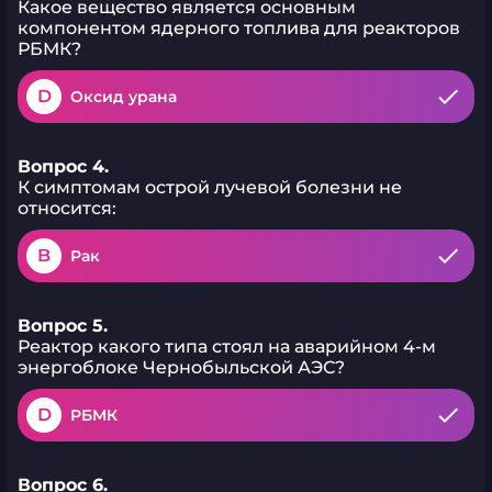
Какое вещество является основным
компонентом ядерного топлива для реакторов
РБМК?
D
Оксид урана
Вопрос 4.
К симптомам острой лучевой болезни не
относится:
B
Рак
Вопрос 5.
Реактор какого типа стоял на аварийном 4-м
энергоблоке Чернобыльской АЭС?
D
РБМК
Вопрос 6.