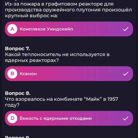
Из-за пожара в графитовом реакторе для
производства оружейного плутония произошёл
крупный выброс на:
A
Комплексе Уиндскейл
Вопрос 7.
Какой теплоноситель не используется в
ядерных реакторах?
B
Ксенон
Вопрос 8.
Что взорвалось на комбинате “Майк” в 1957
году?
D
Ёмкость с ядерными отходами
Вопрос 9.