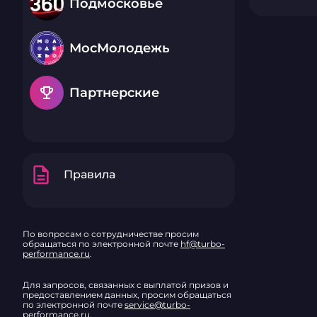
Подмосковье
МосМолодежь
emoji_events
Партнерские
description
Правила
По вопросам о сотрудничестве просим
обращаться по электронной почте
hf@turbo-
performance.ru
.
Для запросов, связанных с выплатой призов и
предоставлением данных, просим обращаться
по электронной почте
service@turbo-
performance.ru
.