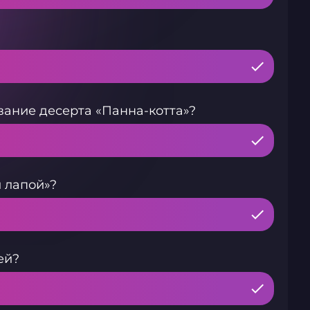
вание десерта «Панна-котта»?
 лапой»?
ей?