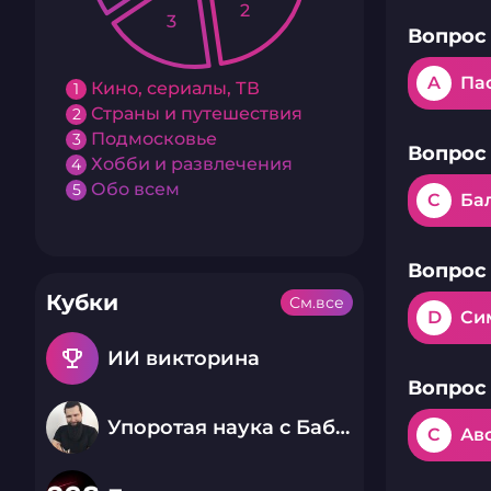
2
3
Вопрос 
A
Па
Кино, сериалы, ТВ
1
Страны и путешествия
2
Подмосковье
3
Вопрос 
Хобби и развлечения
4
Обо всем
5
C
Ба
Вопрос 
Кубки
См.все
D
Си
emoji_events
ИИ викторина
Вопрос 
Упоротая наука с Бабаем Лютым
C
Ав