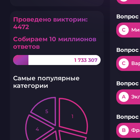
Вопрос 
Проведено викторин:
4472
C
Ми
Собираем 10 миллионов
ответов
Вопрос 
1 733 307
C
Ва
Самые популярные
Вопрос 
категории
A
Эк
5
1
Вопрос 
4
B
Фр