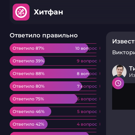
Хитфан
Ответило правильно
Извес
Ответило 87%
Ответило 87%
10 вопрос
10 вопрос
Виктор
Ответило 39%
Ответило 39%
9 вопрос
9 вопрос
Т
Ответило 88%
Ответило 88%
8 вопрос
8 вопрос
Из
Ответило 80%
Ответило 80%
7 вопрос
7 вопрос
Ответило 75%
Ответило 75%
6 вопрос
6 вопрос
Ответило 46%
Ответило 46%
5 вопрос
5 вопрос
Ответило 42%
Ответило 42%
4 вопрос
4 вопрос