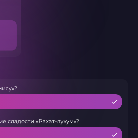
мису»?
ие сладости «Рахат-лукум»?