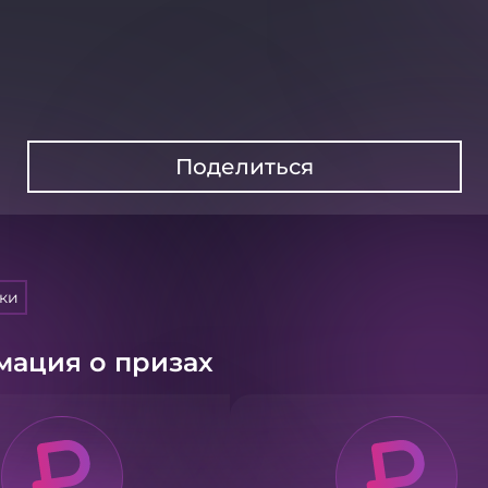
Поделиться
тки
ация о призах