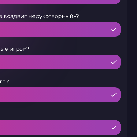
е воздвиг нерукотворный»?
ные игры»?
га?
?