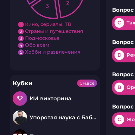
2
3
Вопрос 
C
Та
Кино, сериалы, ТВ
1
Страны и путешествия
2
Подмосковье
3
Вопрос 
Обо всем
4
Хобби и развлечения
5
D
Ре
Вопрос 
Кубки
См.все
B
Ор
emoji_events
ИИ викторина
Вопрос 
Упоротая наука с Бабаем Лютым
C
Жо