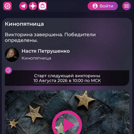
shopping_bag
Войти
Кинопятница
Викторина завершена.
Победители
определены.
Настя Петрушенко
Кинопятница
Старт следующей викторины
10 Августа 2026 в 10:00 по МСК
play_arrow