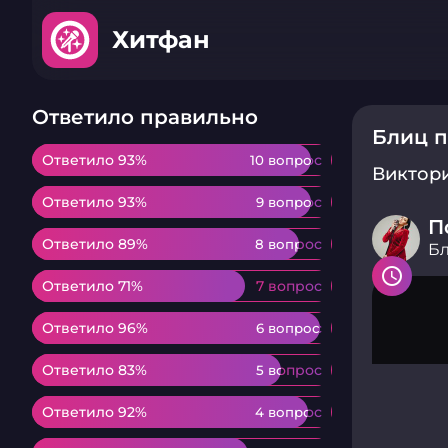
Хитфан
Ответило правильно
Блиц п
Ответило 93%
Ответило 93%
10 вопрос
10 вопрос
Виктор
Ответило 93%
Ответило 93%
9 вопрос
9 вопрос
П
Ответило 89%
Ответило 89%
8 вопрос
8 вопрос
Бл
Ответило 71%
Ответило 71%
7 вопрос
7 вопрос
Ответило 96%
Ответило 96%
6 вопрос
6 вопрос
Ответило 83%
Ответило 83%
5 вопрос
5 вопрос
Ответило 92%
Ответило 92%
4 вопрос
4 вопрос