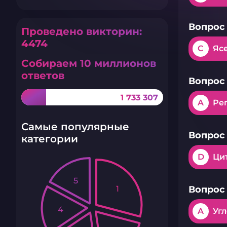
Вопрос 
Проведено викторин:
4474
C
Яс
Собираем 10 миллионов
ответов
Вопрос 
1 733 307
A
Ре
Самые популярные
Вопрос 
категории
D
Ци
5
1
Вопрос 
4
A
Уг