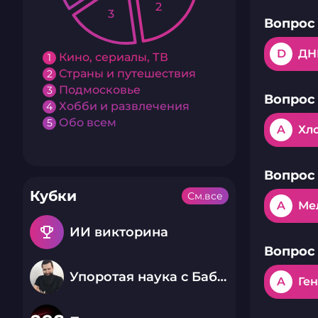
2
3
Вопрос 
D
ДН
Кино, сериалы, ТВ
1
Страны и путешествия
2
Подмосковье
3
Вопрос 
Хобби и развлечения
4
Обо всем
5
A
Хл
Вопрос 
Кубки
См.все
A
Ме
emoji_events
ИИ викторина
Вопрос 
Упоротая наука с Бабаем Лютым
A
Ге