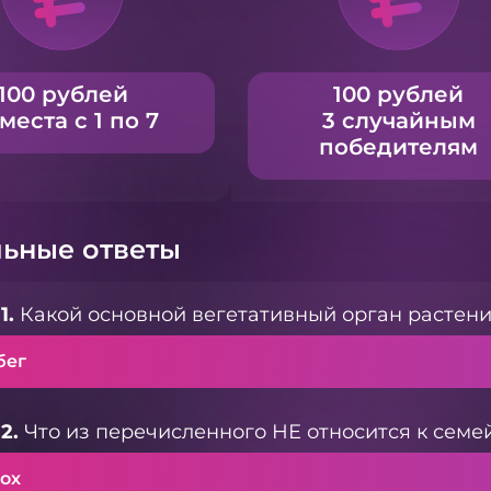
100 рублей
100 рублей
 места с 1 по 7
3 случайным
победителям
ьные ответы
1.
Какой основной вегетативный орган растения
бег
2.
Что из перечисленного НЕ относится к семей
рох