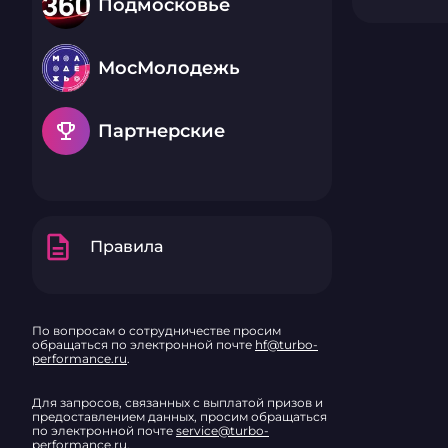
Подмосковье
МосМолодежь
emoji_events
Партнерские
description
Правила
По вопросам о сотрудничестве просим
обращаться по электронной почте
hf@turbo-
performance.ru
.
Для запросов, связанных с выплатой призов и
предоставлением данных, просим обращаться
по электронной почте
service@turbo-
performance.ru
.