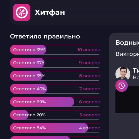
Хитфан
Ответило правильно
Водны
Ответило 39%
Ответило 39%
10 вопрос
10 вопрос
Виктор
Ответило 37%
Ответило 37%
9 вопрос
9 вопрос
Т
Ответило 35%
Ответило 35%
8 вопрос
8 вопрос
Во
Ответило 40%
Ответило 40%
7 вопрос
7 вопрос
Ответило 69%
Ответило 69%
6 вопрос
6 вопрос
Ответило 20%
Ответило 20%
5 вопрос
5 вопрос
Ответило 84%
Ответило 84%
4 вопрос
4 вопрос