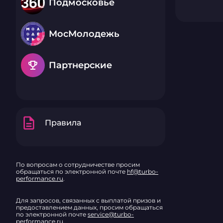
Подмосковье
МосМолодежь
emoji_events
Партнерские
description
Правила
По вопросам о сотрудничестве просим
обращаться по электронной почте
hf@turbo-
performance.ru
.
Для запросов, связанных с выплатой призов и
предоставлением данных, просим обращаться
по электронной почте
service@turbo-
performance.ru
.