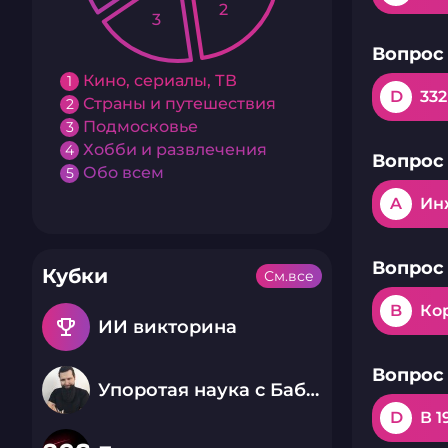
2
3
Вопрос 
Кино, сериалы, ТВ
1
D
332
Страны и путешествия
2
Подмосковье
3
Хобби и развлечения
4
Вопрос 
Обо всем
5
A
Ин
Вопрос 
Кубки
См.все
B
Ко
emoji_events
ИИ викторина
Вопрос 
Упоротая наука с Бабаем Лютым
D
В 1