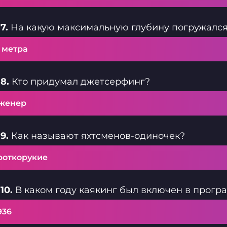
7.
На какую максимальную глубину погружался
 метра
8.
Кто придумал джетсерфинг?
женер
9.
Как называют яхтсменов-одиночек?
роткорукие
10.
В каком году каякинг был включен в прог
936