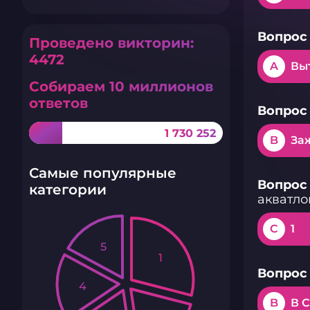
Вопрос 
Проведено викторин:
4472
A
Вы
Собираем 10 миллионов
ответов
Вопрос 
1 730 252
B
За
Самые популярные
Вопрос 
категории
акватло
C
1
5
1
Вопрос 
4
B
В 