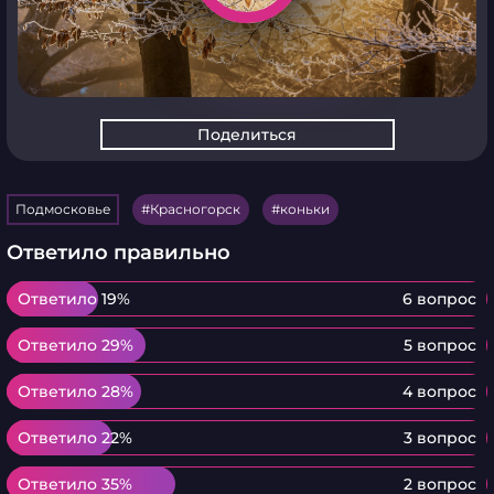
Поделиться
Подмосковье
Красногорск
коньки
Ответило правильно
Ответило 19%
Ответило 19%
6 вопрос
Ответило 29%
Ответило 29%
5 вопрос
Ответило 28%
Ответило 28%
4 вопрос
Ответило 22%
Ответило 22%
3 вопрос
Ответило 35%
Ответило 35%
2 вопрос