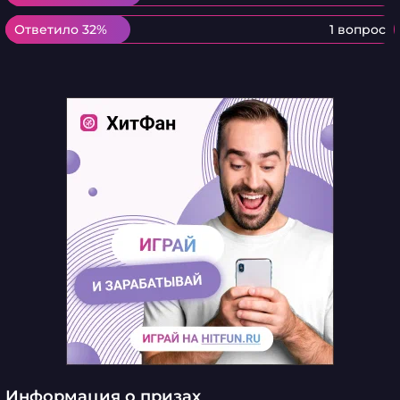
Ответило 32%
Ответило 32%
1 вопрос
Информация о призах