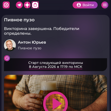
shopping_bag
Войти
Пивное пузо
Викторина завершена.
Победители
определены.
Антон Юрьев
Пивное пузо
Старт следующей викторины
8 Августа 2026 в 17:19 по МСК
play_arrow