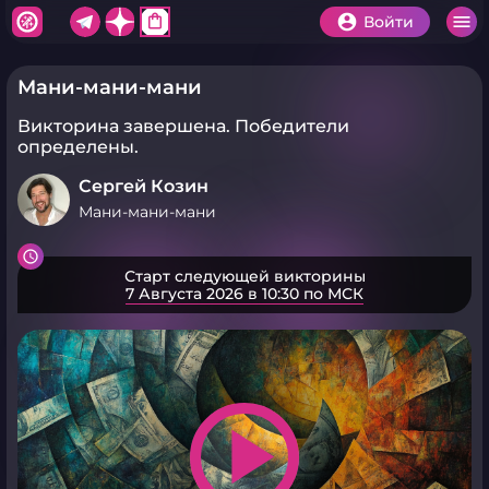
shopping_bag
Войти
Мани-мани-мани
Викторина завершена.
Победители
определены.
Сергей Козин
Мани-мани-мани
Старт следующей викторины
7 Августа 2026 в 10:30 по МСК
play_arrow