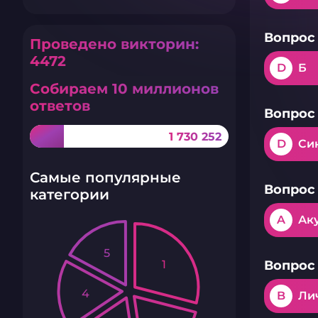
Вопрос 
Проведено викторин:
4472
D
Б
Собираем 10 миллионов
ответов
Вопрос 
1 730 252
D
Си
Самые популярные
Вопрос 
категории
A
Ак
5
1
Вопрос 
4
B
Ли