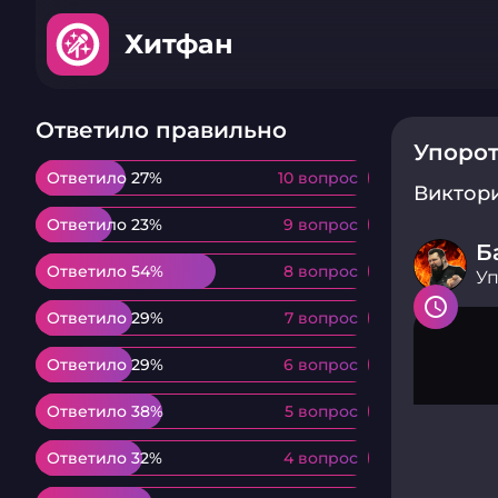
Хитфан
Ответило правильно
Упорот
Ответило 27%
Ответило 27%
10 вопрос
10 вопрос
Виктор
Ответило 23%
Ответило 23%
9 вопрос
9 вопрос
Б
Ответило 54%
Ответило 54%
8 вопрос
8 вопрос
Уп
Ответило 29%
Ответило 29%
7 вопрос
7 вопрос
Ответило 29%
Ответило 29%
6 вопрос
6 вопрос
Ответило 38%
Ответило 38%
5 вопрос
5 вопрос
Ответило 32%
Ответило 32%
4 вопрос
4 вопрос