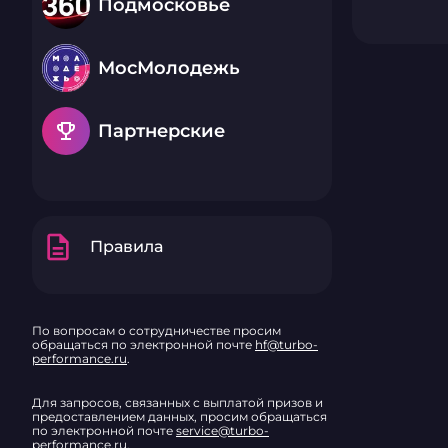
Подмосковье
МосМолодежь
emoji_events
Партнерские
description
Правила
По вопросам о сотрудничестве просим
обращаться по электронной почте
hf@turbo-
performance.ru
.
Для запросов, связанных с выплатой призов и
предоставлением данных, просим обращаться
по электронной почте
service@turbo-
performance.ru
.