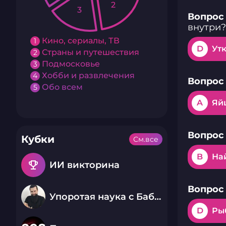
2
3
Вопрос 
внутри?
Кино, сериалы, ТВ
1
D
Ут
Страны и путешествия
2
Подмосковье
3
Хобби и развлечения
4
Вопрос 
Обо всем
5
A
Яй
Вопрос 
Кубки
См.все
B
На
emoji_events
ИИ викторина
Вопрос 
Упоротая наука с Бабаем Лютым
D
Ры