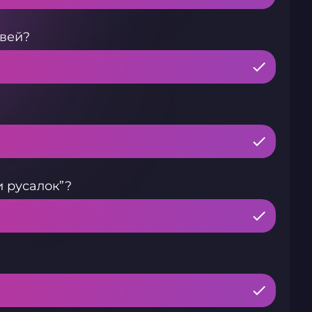
вей?
 русалок”?