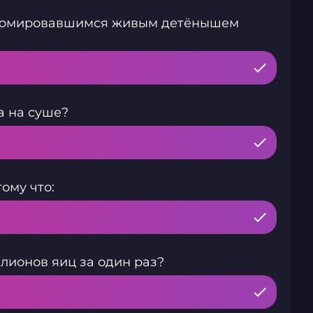
формировавшимся живым детёнышем
а на суше?
ому что:
лионов яиц за один раз?