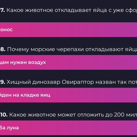
7.
Какое животное откладывает яйца с уже с
конос
8.
Почему морские черепахи откладывают яйц
цам нужен воздух
9.
Хищный динозавр Овираптор назван так пот
йден на кладке яиц
10.
Какое животное может отложить до 200 мил
ба луна