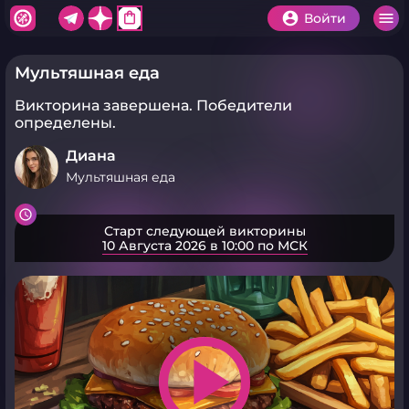
shopping_bag
Войти
Мультяшная еда
Викторина завершена.
Победители
определены.
Диана
Мультяшная еда
Старт следующей викторины
10 Августа 2026 в 10:00 по МСК
play_arrow