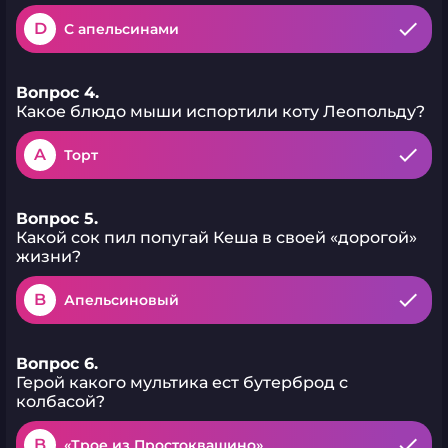
D
С апельсинами
Вопрос 4.
Какое блюдо мыши испортили коту Леопольду?
A
Торт
Вопрос 5.
Какой сок пил попугай Кеша в своей «дорогой»
жизни?
B
Апельсиновый
Вопрос 6.
Герой какого мультика ест бутерброд с
колбасой?
B
«Трое из Простоквашино»