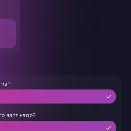
ьма?
го взят кадр?