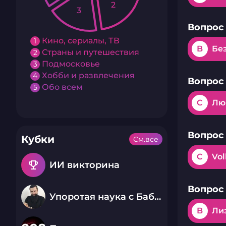
2
3
Вопрос 
Кино, сериалы, ТВ
1
B
Бе
Страны и путешествия
2
Подмосковье
3
Хобби и развлечения
4
Вопрос 
Обо всем
5
C
Лю
Вопрос 
Кубки
См.все
C
Vo
emoji_events
ИИ викторина
Вопрос 
Упоротая наука с Бабаем Лютым
B
Ли