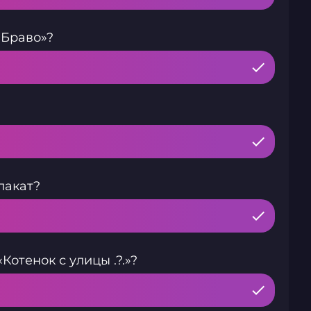
«Браво»?
лакат?
отенок с улицы .?.»?