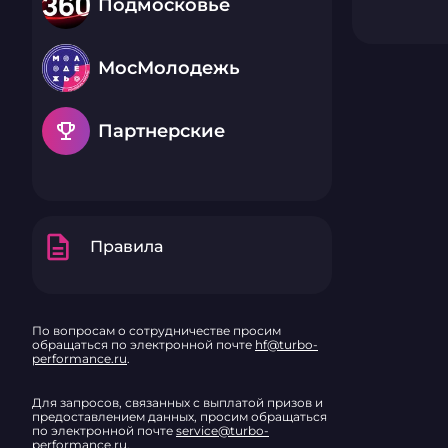
Подмосковье
МосМолодежь
emoji_events
Партнерские
description
Правила
По вопросам о сотрудничестве просим
обращаться по электронной почте
hf@turbo-
performance.ru
.
Для запросов, связанных с выплатой призов и
предоставлением данных, просим обращаться
по электронной почте
service@turbo-
performance.ru
.