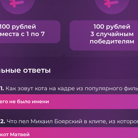
100 рублей
100 рублей
 места с 1 по 7
3 случайным
победителям
ьные ответы
1.
Как зовут кота на кадре из популярного фил
него не было имени
2.
Что пел Михаил Боярский в клипе, из которо
 кот Матвей