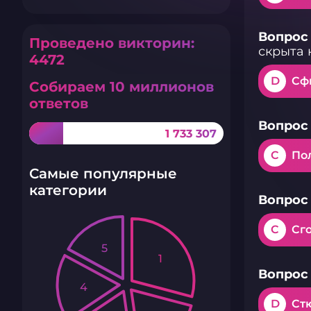
Вопрос 
Проведено викторин:
скрыта 
4472
D
Сф
Собираем 10 миллионов
ответов
Вопрос 
1 733 307
C
Пол
Самые популярные
категории
Вопрос 
C
Сг
5
1
Вопрос 
4
D
Ст