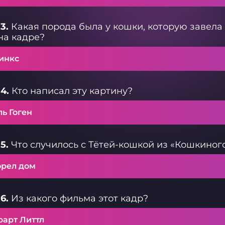
3.
Какая порода была у кошки, которую завела 
на кадре?
инкс
4.
Кто написал эту картину?
ь Гоген
5.
Что случилось с Тётей-кошкой из «Кошкино
орел дом
6.
Из какого фильма этот кадр?
юарт Литтл