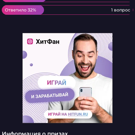
Ответило 32%
Ответило 32%
1 вопрос
Информация о призах