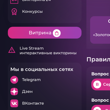
workspace_premium
Конкурсы
Витрина
shopping_bag
«Золото
warning_amber
Live Stream
интерактивные викторины
Правил
Мы в социальных сетях
Вопрос 
Telegram
B
Се
Дзен
Вопрос 
ВКонтакте