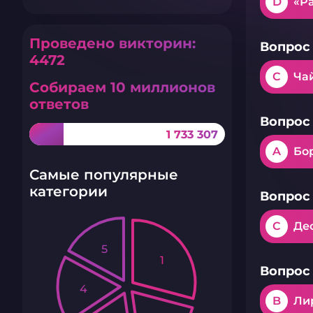
D
«Р
Проведено викторин:
Вопрос 
4472
C
Ча
Собираем 10 миллионов
ответов
Вопрос 
1 733 307
A
Бо
Самые популярные
категории
Вопрос 
C
Де
5
1
Вопрос 
4
B
Ли