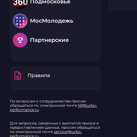
Подмосковье
МосМолодежь
emoji_events
Партнерские
description
Правила
По вопросам о сотрудничестве просим
обращаться по электронной почте
hf@turbo-
performance.ru
.
Для запросов, связанных с выплатой призов и
предоставлением данных, просим обращаться
по электронной почте
service@turbo-
performance.ru
.