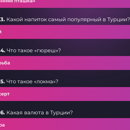
анняя пташка»
3.
Какой напиток самый популярный в Турции?
й
4.
Что такое «гюреш»?
рьба
5.
Что такое «локма»?
серт
6.
Какая валюта в Турции?
ра