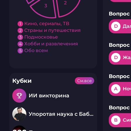
2
3
Вопрос 
Кино, сериалы, ТВ
1
D
Да
Страны и путешествия
2
Подмосковье
3
Хобби и развлечения
4
Вопрос 
Обо всем
5
D
Жа
Вопрос 
Кубки
См.все
A
Но
emoji_events
ИИ викторина
Вопрос 
Упоротая наука с Бабаем Лютым
B
Си