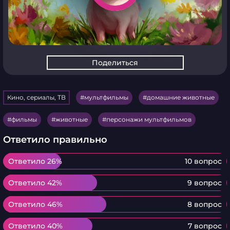
Поделиться
Кино, сериалы, ТВ
мультфильмы
домашние животные
фильмы
животные
персонажи мультфильмов
Ответило правильно
Ответило 26%
Ответило 26%
10 вопрос
Ответило 42%
Ответило 42%
9 вопрос
Ответило 46%
Ответило 46%
8 вопрос
Ответило 40%
Ответило 40%
7 вопрос