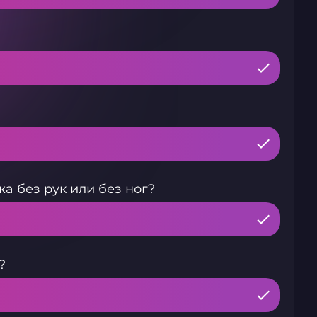
а без рук или без ног?
?