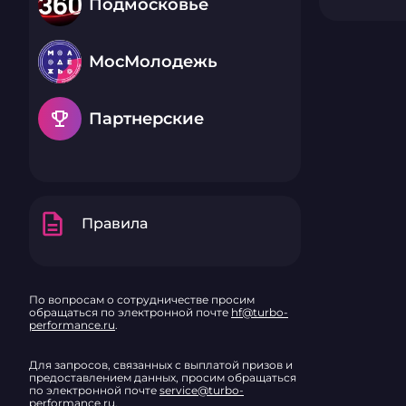
Подмосковье
МосМолодежь
emoji_events
Партнерские
description
Правила
По вопросам о сотрудничестве просим
обращаться по электронной почте
hf@turbo-
performance.ru
.
Для запросов, связанных с выплатой призов и
предоставлением данных, просим обращаться
по электронной почте
service@turbo-
performance.ru
.