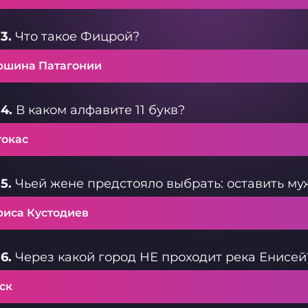
3.
Что такое Фицрой?
ршина Патагонии
4.
В каком алфавите 11 букв?
токас
5.
Чьей жене предстояло выбрать: оставить муж
риса Кустодиев
6.
Через какой город НЕ проходит река Енисей
ск