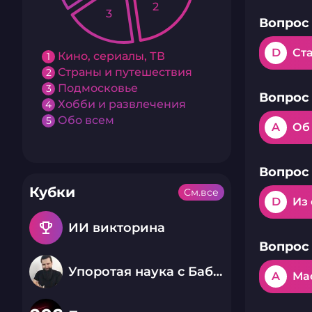
2
3
Вопрос 
D
Ст
Кино, сериалы, ТВ
1
Страны и путешествия
2
Подмосковье
3
Вопрос 
Хобби и развлечения
4
Обо всем
5
A
Об
Вопрос 
Кубки
См.все
D
Из
emoji_events
ИИ викторина
Вопрос 
Упоротая наука с Бабаем Лютым
A
Ма