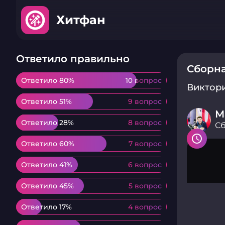
Хитфан
Ответило правильно
Сборна
Ответило 80%
Ответило 80%
10 вопрос
10 вопрос
Виктор
Ответило 51%
Ответило 51%
9 вопрос
9 вопрос
М
Ответило 28%
Ответило 28%
8 вопрос
8 вопрос
Сб
Ответило 60%
Ответило 60%
7 вопрос
7 вопрос
Ответило 41%
Ответило 41%
6 вопрос
6 вопрос
Ответило 45%
Ответило 45%
5 вопрос
5 вопрос
Ответило 17%
Ответило 17%
4 вопрос
4 вопрос