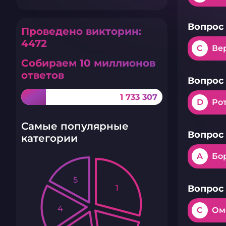
Вопрос 
Проведено викторин:
4472
C
Ве
Собираем 10 миллионов
ответов
Вопрос 
1 733 307
D
Ро
Самые популярные
Вопрос 
категории
A
Бо
5
1
Вопрос 
4
C
Ом