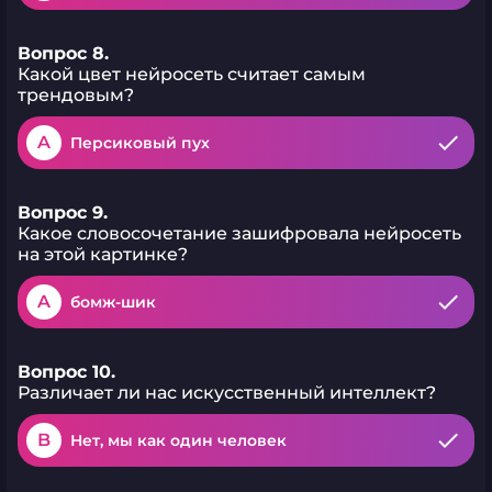
Вопрос 8.
Какой цвет нейросеть считает самым
трендовым?
A
Персиковый пух
Вопрос 9.
Какое словосочетание зашифровала нейросеть
на этой картинке?
A
бомж-шик
Вопрос 10.
Различает ли нас искусственный интеллект?
B
Нет, мы как один человек