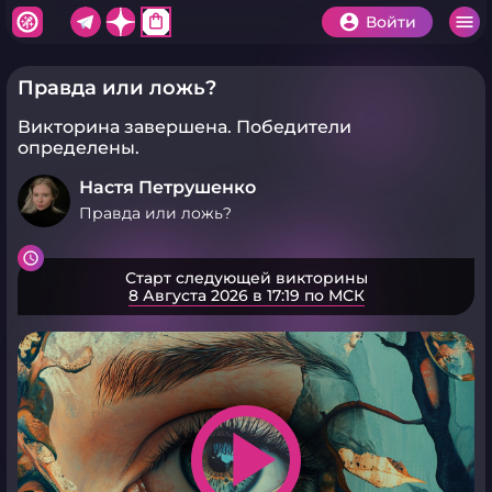
shopping_bag
Войти
Правда или ложь?
Викторина завершена.
Победители
определены.
Настя Петрушенко
Правда или ложь?
Старт следующей викторины
8 Августа 2026 в 17:19 по МСК
play_arrow