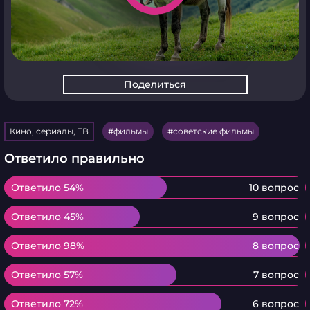
Поделиться
Кино, сериалы, ТВ
фильмы
советские фильмы
Ответило правильно
Ответило 54%
Ответило 54%
10 вопрос
Ответило 45%
Ответило 45%
9 вопрос
Ответило 98%
Ответило 98%
8 вопрос
Ответило 57%
Ответило 57%
7 вопрос
Ответило 72%
Ответило 72%
6 вопрос