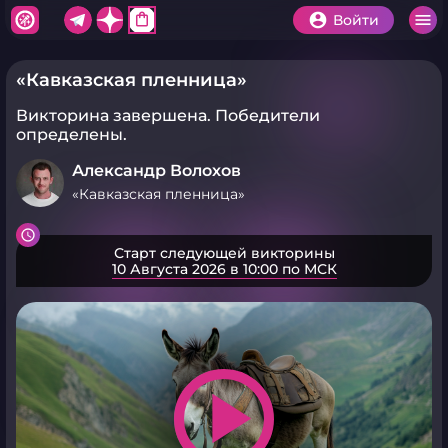
shopping_bag
Войти
«Кавказская пленница»
Викторина завершена.
Победители
определены.
Александр Волохов
«Кавказская пленница»
Старт следующей викторины
10 Августа 2026 в 10:00 по МСК
play_arrow