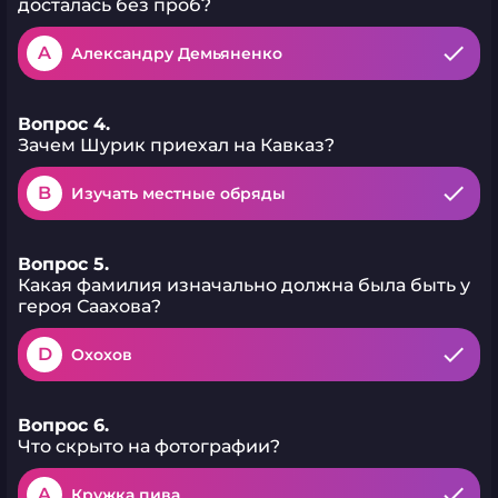
досталась без проб?
A
Александру Демьяненко
Вопрос 4.
Зачем Шурик приехал на Кавказ?
B
Изучать местные обряды
Вопрос 5.
Какая фамилия изначально должна была быть у
героя Саахова?
D
Охохов
Вопрос 6.
Что скрыто на фотографии?
A
Кружка пива