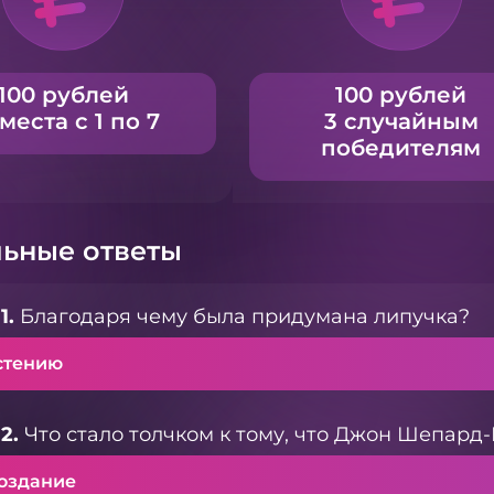
100 рублей
100 рублей
 места с 1 по 7
3 случайным
победителям
ьные ответы
1.
Благодаря чему была придумана липучка?
стению
2.
Что стало толчком к тому, что Джон Шепард
оздание