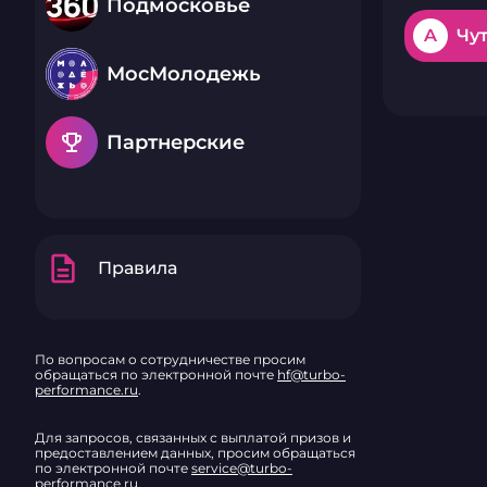
Подмосковье
A
Чут
МосМолодежь
emoji_events
Партнерские
description
Правила
По вопросам о сотрудничестве просим
обращаться по электронной почте
hf@turbo-
performance.ru
.
Для запросов, связанных с выплатой призов и
предоставлением данных, просим обращаться
по электронной почте
service@turbo-
performance.ru
.