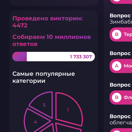
Вопрос 
Проведено викторин:
Зимбаб
4472
B
Те
Собираем 10 миллионов
ответов
Вопрос 
1 733 307
A
Мо
Самые популярные
категории
Вопрос 
B
Фл
5
1
Вопрос 
4
облегча