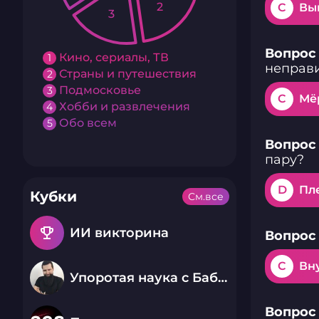
2
C
Вы
3
Вопрос 
Кино, сериалы, ТВ
1
неправ
Страны и путешествия
2
Подмосковье
3
C
Мё
Хобби и развлечения
4
Обо всем
5
Вопрос 
пару?
D
Пл
Кубки
См.все
emoji_events
ИИ викторина
Вопрос 
C
Вн
Упоротая наука с Бабаем Лютым
Вопрос 