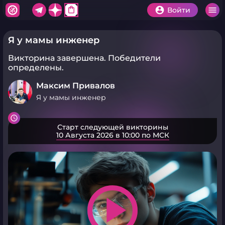
shopping_bag
Войти
Я у мамы инженер
Викторина завершена.
Победители
определены.
Максим Привалов
Я у мамы инженер
Старт следующей викторины
10 Августа 2026 в 10:00 по МСК
play_arrow