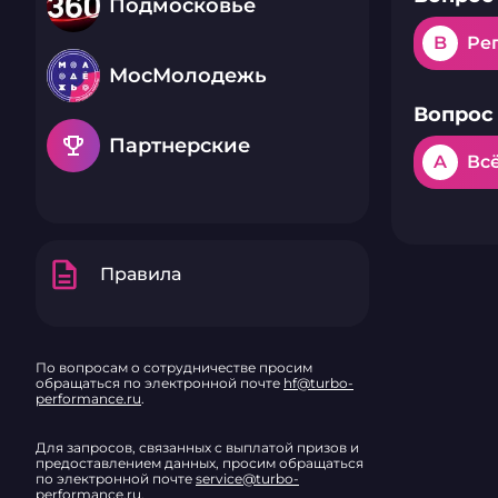
Подмосковье
B
Ре
МосМолодежь
Вопрос 
emoji_events
Партнерские
A
Вс
description
Правила
По вопросам о сотрудничестве просим
обращаться по электронной почте
hf@turbo-
performance.ru
.
Для запросов, связанных с выплатой призов и
предоставлением данных, просим обращаться
по электронной почте
service@turbo-
performance.ru
.