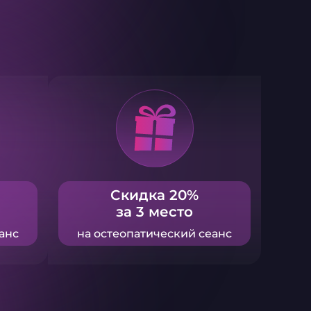
Cкидка 20%
за 3 место
анс
на остеопатический сеанс