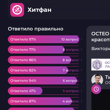
Хитфан
Ответило правильно
ОСТЕО 
красо
Ответило 97%
Ответило 97%
10 вопрос
10 вопрос
Виктор
Ответило 77%
Ответило 77%
9 вопрос
9 вопрос
Ответило 86%
Ответило 86%
8 вопрос
8 вопрос
Ответило 82%
Ответило 82%
7 вопрос
7 вопрос
Т
Ответило 94%
Ответило 94%
6 вопрос
6 вопрос
ОС
Ответило 47%
Ответило 47%
5 вопрос
5 вопрос
Ответило 87%
Ответило 87%
4 вопрос
4 вопрос