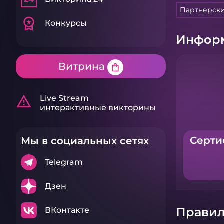
Партнерск
workspace_premium
Конкурсы
Информ
Витрина
shopping_bag
warning_amber
Live Stream
интерактивные викторины
Серти
Мы в социальных сетях
Telegram
Дзен
Правил
ВКонтакте