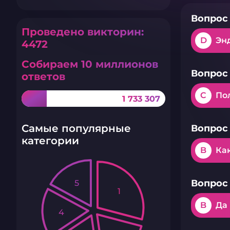
Вопрос 
Проведено викторин:
D
Эн
4472
Собираем 10 миллионов
Вопрос 
ответов
C
По
1 733 307
Самые популярные
Вопрос 
категории
B
Ка
Вопрос 
5
1
B
Да
4