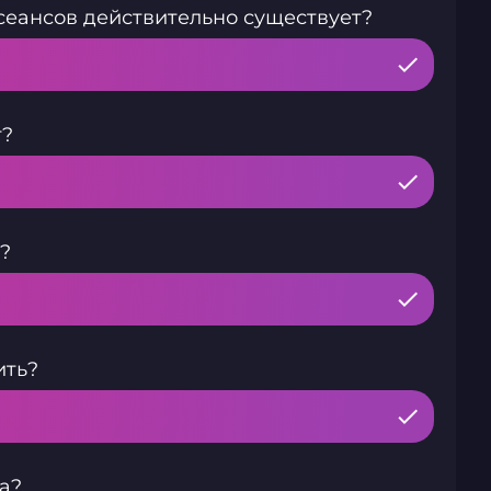
сеансов действительно существует?
т?
?
ить?
а?