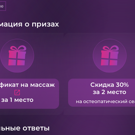
ие
ация о призах
фикат на массаж
Cкидка 30%
за 2 место
open_in_new
за 1 место
на остеопатический се
ьные ответы