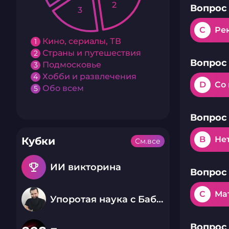
2
Вопрос 
3
C
Ре
Кино, сериалы, ТВ
1
Страны и путешествия
2
Вопрос 
Подмосковье
3
Хобби и развлечения
4
D
Со
Обо всем
5
Вопрос 
B
Не
Кубки
См.все
emoji_events
ИИ викторина
Вопрос 
C
Ма
Упоротая наука с Бабаем Лютым
Вопрос 