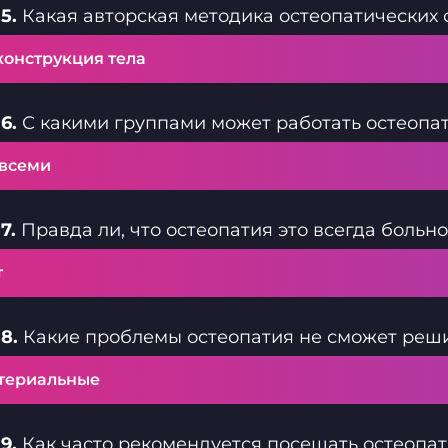
5.
Какая авторская методика остеопатических 
конструкция тела
6.
С какими группами может работать остеопа
 всеми
7.
Правда ли, что остеопатия это всегда больно
т
8.
Какие проблемы остеопатия не сможет реш
териальные
9.
Как часто рекомендуется посещать остеопат