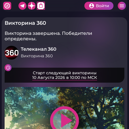
shopping_bag
Войти
Викторина 360
Викторина завершена.
Победители
определены.
Телеканал 360
Викторина 360
Старт следующей викторины
10 Августа 2026 в 10:00 по МСК
play_arrow