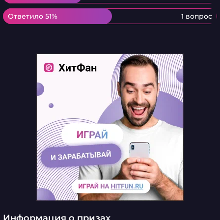
Ответило 51%
Ответило 51%
1 вопрос
Информация о призах