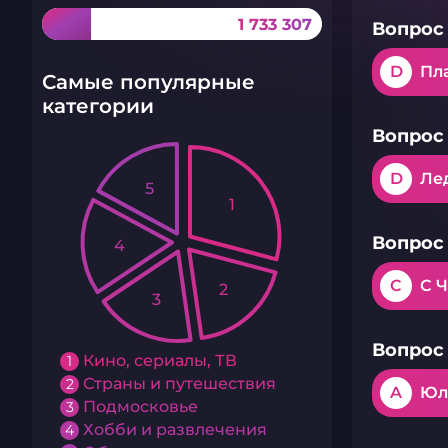
1 733 307
Вопрос 
D
Пл
Самые популярные
категории
Вопрос 
D
Ле
5
1
Вопрос 
4
C
С 
2
3
Вопрос 
Кино, сериалы, ТВ
1
Страны и путешествия
2
A
Юл
Подмосковье
3
Хобби и развлечения
4