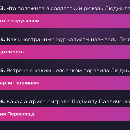
3.
Что положила в солдатский рюкзак Людмила
атье с кружевом
4.
Как иностранные журналисты называли Лю
ди смерть
5.
Встреча с каким человеком поразила Людм
Чарли Чаплином
6.
Какая актриса сыграла Людмилу Павличенко
ия Пересильд