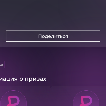
Поделиться
ье
ация о призах