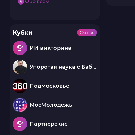
Обо всем
5
Кубки
См.все
emoji_events
ИИ викторина
Упоротая наука с Бабаем Лютым
Подмосковье
МосМолодежь
emoji_events
Партнерские