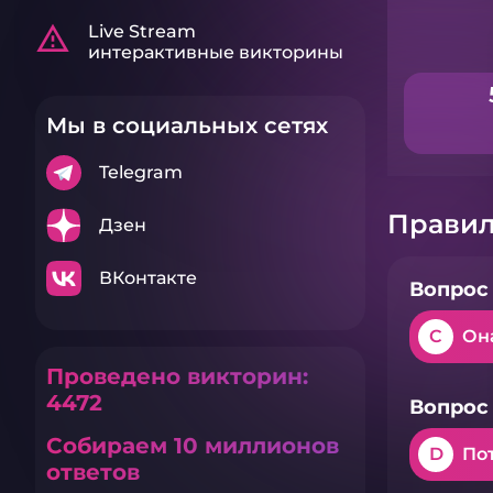
warning_amber
Live Stream
интерактивные викторины
Мы в социальных сетях
Telegram
Правил
Дзен
ВКонтакте
Вопрос 
C
Он
Проведено викторин:
4472
Вопрос 
Собираем 10 миллионов
D
По
ответов