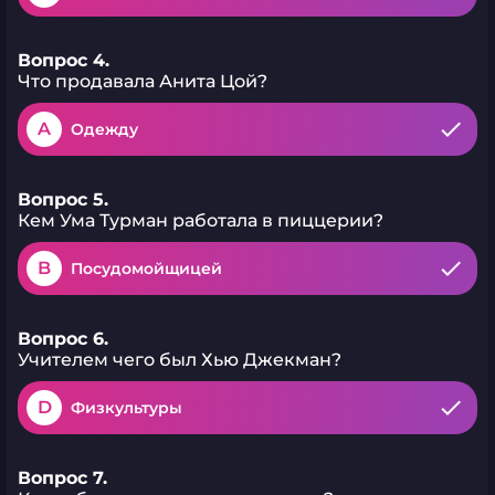
Вопрос 4.
Что продавала Анита Цой?
A
Одежду
Вопрос 5.
Кем Ума Турман работала в пиццерии?
B
Посудомойщицей
Вопрос 6.
Учителем чего был Хью Джекман?
D
Физкультуры
Вопрос 7.