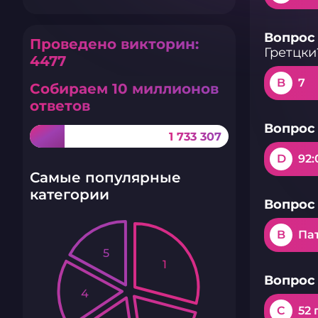
Вопрос 
Проведено викторин:
Гретцки
4477
B
7
Собираем 10 миллионов
ответов
Вопрос 
1 733 307
D
92:
Самые популярные
категории
Вопрос 
B
Па
5
1
Вопрос 
4
C
52 