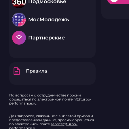
Подмосковье
МосМолодежь
emoji_events
Партнерские
description
Правила
По вопросам о сотрудничестве просим
обращаться по электронной почте
hf@turbo-
performance.ru
.
Для запросов, связанных с выплатой призов и
предоставлением данных, просим обращаться
по электронной почте
service@turbo-
performance.ru
.