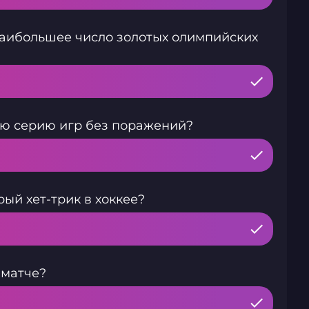
наибольшее число золотых олимпийских
ую серию игр без поражений?
ый хет-трик в хоккее?
 матче?