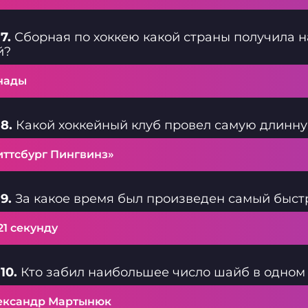
7.
Сборная по хоккею какой страны получила 
й?
нады
8.
Какой хоккейный клуб провел самую длинн
иттсбург Пингвинз»
9.
За какое время был произведен самый быстр
21 секунду
10.
Кто забил наибольшее число шайб в одном
ександр Мартынюк