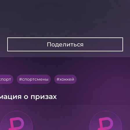
Поделиться
спорт
спортсмены
хоккей
ация о призах