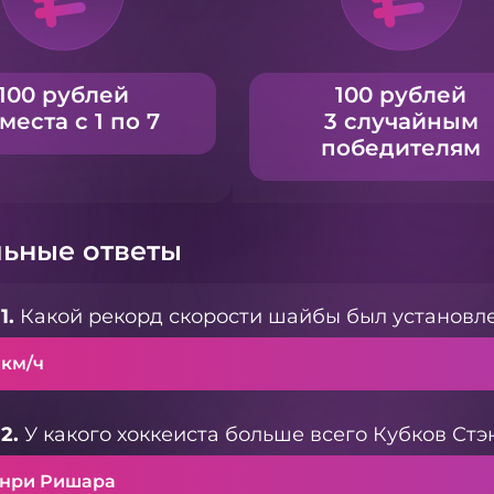
100 рублей
100 рублей
 места с 1 по 7
3 случайным
победителям
ьные ответы
1.
Какой рекорд скорости шайбы был установле
 км/ч
2.
У какого хоккеиста больше всего Кубков Стэ
Анри Ришара