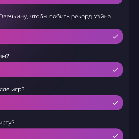
Овечкину, чтобы побить рекорд Уэйна
им?
сле игр?
исту?