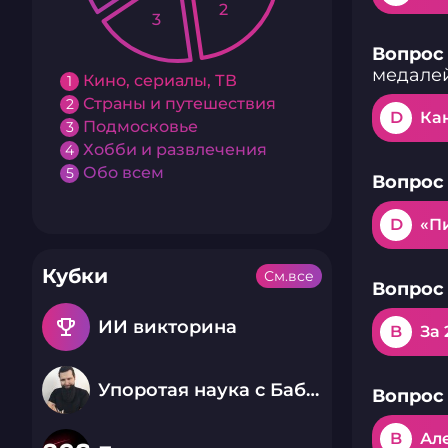
2
3
Вопрос 
медале
Кино, сериалы, ТВ
1
Страны и путешествия
2
D
Ка
Подмосковье
3
Хобби и развлечения
4
Обо всем
5
Вопрос 
D
«П
Кубки
См.все
Вопрос 
emoji_events
ИИ викторина
B
За 
Упоротая наука с Бабаем Лютым
Вопрос 
B
Ал