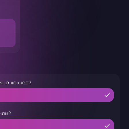
н в хоккее?
нли?