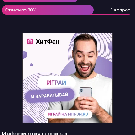
Ответило 70%
Ответило 70%
1 вопрос
Информация о призах