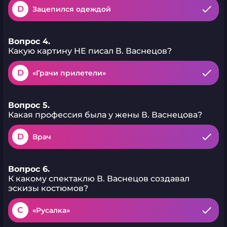
D
Зацепился одеждой
Вопрос 4.
Какую картину НЕ писал В. Васнецов?
D
«Грачи прилетели»
Вопрос 5.
Какая профессия была у жены В. Васнецова?
D
Врач
Вопрос 6.
К какому спектаклю В. Васнецов создавал
эскизы костюмов?
C
«Русалка»