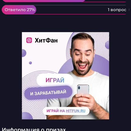
Ответило 27%
Ответило 27%
1 вопрос
Информация о призах