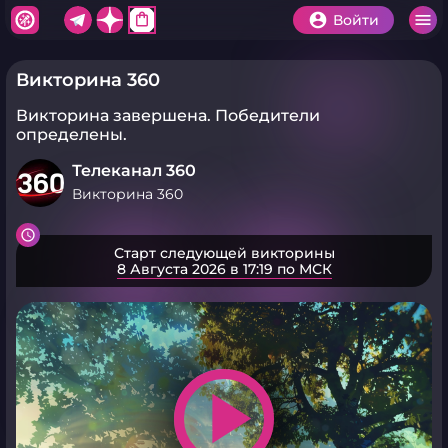
shopping_bag
Войти
Викторина 360
Викторина завершена.
Победители
определены.
Телеканал 360
Викторина 360
Старт следующей викторины
8 Августа 2026 в 17:19 по МСК
play_arrow