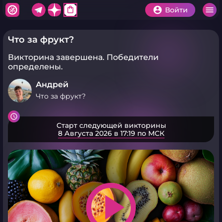
shopping_bag
Войти
Что за фрукт?
Викторина завершена.
Победители
определены.
Андрей
Что за фрукт?
Старт следующей викторины
8 Августа 2026 в 17:19 по МСК
play_arrow