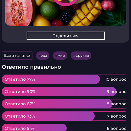
Поделиться
Еда и напитки
еда
мир
фрукты
Ответило правильно
Ответило 77%
Ответило 77%
10 вопрос
Ответило 90%
Ответило 90%
9 вопрос
Ответило 87%
Ответило 87%
8 вопрос
Ответило 73%
Ответило 73%
7 вопрос
Ответило 51%
Ответило 51%
6 вопрос