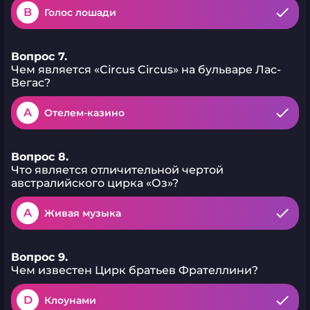
B
Голос лошади
Вопрос 7.
Чем является «Circus Circus» на бульваре Лас-
Вегас?
A
Отелем-казино
Вопрос 8.
Что является отличительной чертой
австралийского цирка «Оз»?
A
Живая музыка
Вопрос 9.
Чем известен Цирк братьев Фрателлини?
D
Клоунами