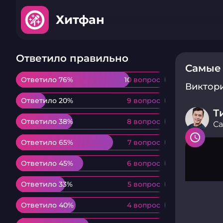
Хитфан
Ответило правильно
Самые
Ответило 76%
Ответило 76%
10 вопрос
10 вопрос
Виктор
Ответило 20%
Ответило 20%
9 вопрос
9 вопрос
Т
Ответило 38%
Ответило 38%
8 вопрос
8 вопрос
С
Ответило 65%
Ответило 65%
7 вопрос
7 вопрос
Ответило 45%
Ответило 45%
6 вопрос
6 вопрос
Ответило 33%
Ответило 33%
5 вопрос
5 вопрос
Ответило 40%
Ответило 40%
4 вопрос
4 вопрос