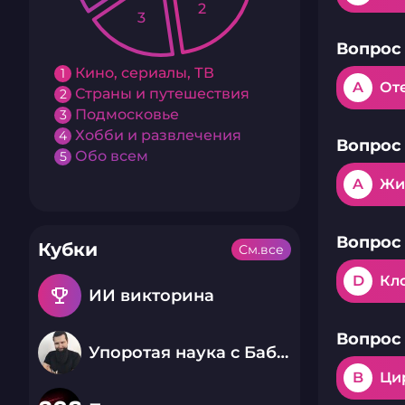
2
3
Вопрос 
Кино, сериалы, ТВ
1
A
От
Страны и путешествия
2
Подмосковье
3
Хобби и развлечения
4
Вопрос 
Обо всем
5
A
Жи
Вопрос 
Кубки
См.все
D
Кл
emoji_events
ИИ викторина
Вопрос 
Упоротая наука с Бабаем Лютым
B
Ци