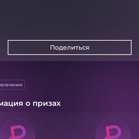
Поделиться
звлечения
ация о призах