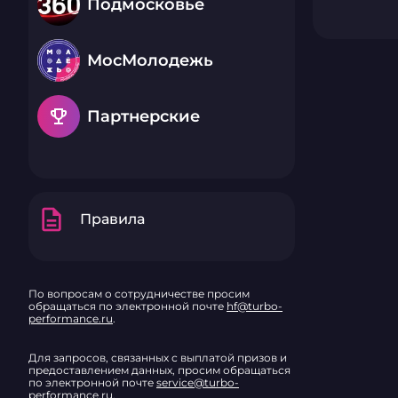
Подмосковье
МосМолодежь
emoji_events
Партнерские
description
Правила
По вопросам о сотрудничестве просим
обращаться по электронной почте
hf@turbo-
performance.ru
.
Для запросов, связанных с выплатой призов и
предоставлением данных, просим обращаться
по электронной почте
service@turbo-
performance.ru
.