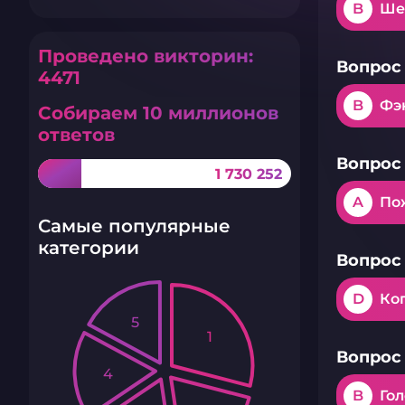
B
Ше
Проведено викторин:
Вопрос 
4471
B
Фэ
Собираем 10 миллионов
ответов
Вопрос 
1 730 252
A
По
Самые популярные
категории
Вопрос 
D
Ког
5
1
Вопрос 
4
B
Го