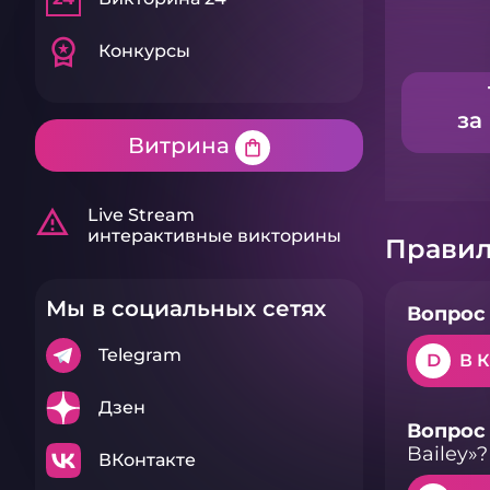
workspace_premium
Конкурсы
за
Витрина
shopping_bag
warning_amber
Live Stream
интерактивные викторины
Правил
Мы в социальных сетях
Вопрос 
Telegram
D
В 
Дзен
Вопрос 
Bailey»?
ВКонтакте