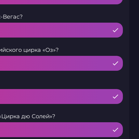
с-Вегас?
ийского цирка «Оз»?
«Цирка дю Солей»?