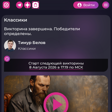
shopping_bag
Войти
Классики
Викторина завершена.
Победители
определены.
Тимур Белов
Классики
Старт следующей викторины
8 Августа 2026 в 17:19 по МСК
play_arrow