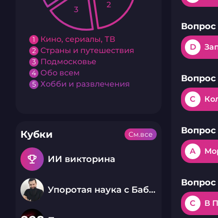
2
3
Вопрос 
Кино, сериалы, ТВ
1
D
За
Страны и путешествия
2
Подмосковье
3
Обо всем
4
Вопрос 
Хобби и развлечения
5
C
Ко
Вопрос 
Кубки
См.все
A
Мо
emoji_events
ИИ викторина
Вопрос 
Упоротая наука с Бабаем Лютым
C
В П