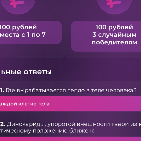
100 рублей
100 рублей
 места с 1 по 7
3 случайным
победителям
ьные ответы
1.
Где вырабатывается тепло в теле человека?
аждой клетке тела
2.
Динокариды, упоротой внешности твари из 
тическому положению ближе к: