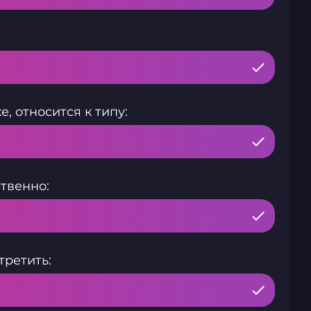
 относится к типу:
твенно:
третить: