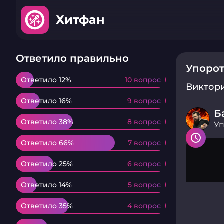
Хитфан
Ответило правильно
Упорот
Ответило 12%
Ответило 12%
10 вопрос
10 вопрос
Виктор
Ответило 16%
Ответило 16%
9 вопрос
9 вопрос
Б
Ответило 38%
Ответило 38%
8 вопрос
8 вопрос
Уп
Ответило 66%
Ответило 66%
7 вопрос
7 вопрос
Ответило 25%
Ответило 25%
6 вопрос
6 вопрос
Ответило 14%
Ответило 14%
5 вопрос
5 вопрос
Ответило 35%
Ответило 35%
4 вопрос
4 вопрос