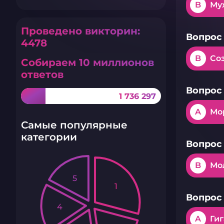
B
Му
Проведено викторин:
Вопрос 
4478
B
Со
Собираем 10 миллионов
ответов
Вопрос 
1 736 297
A
Мо
Самые популярные
категории
Вопрос 
B
Мо
5
1
Вопрос 
4
A
Ги