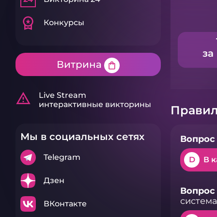
workspace_premium
Конкурсы
за
Витрина
shopping_bag
warning_amber
Live Stream
интерактивные викторины
Правил
Мы в социальных сетях
Вопрос 
Telegram
D
В к
Дзен
Вопрос 
система
ВКонтакте