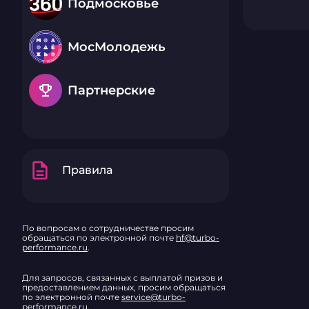
Подмосковье
МосМолодежь
emoji_events
Партнерские
description
Правила
По вопросам о сотрудничестве просим
обращаться по электронной почте
hf@turbo-
performance.ru
.
Для запросов, связанных с выплатой призов и
предоставлением данных, просим обращаться
по электронной почте
service@turbo-
performance.ru
.