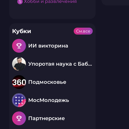
Хобби и развлечения
5
Кубки
См.все
emoji_events
ИИ викторина
Упоротая наука с Бабаем Лютым
Подмосковье
МосМолодежь
emoji_events
Партнерские