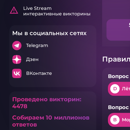
warning_amber
Live Stream
интерактивные викторины
Мы в социальных сетях
Telegram
Правил
Дзен
ВКонтакте
Вопрос 
D
Лё
Проведено викторин:
4478
Вопрос 
Собираем 10 миллионов
B
Мо
ответов