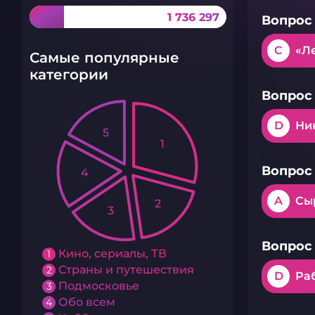
1 736 297
Вопрос 
C
«Л
Самые популярные
категории
Вопрос 
D
Ни
5
1
Вопрос 
4
A
Сы
2
3
Вопрос 
Кино, сериалы, ТВ
1
Страны и путешествия
2
D
Ра
Подмосковье
3
Обо всем
4