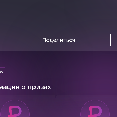
Поделиться
ье
ация о призах