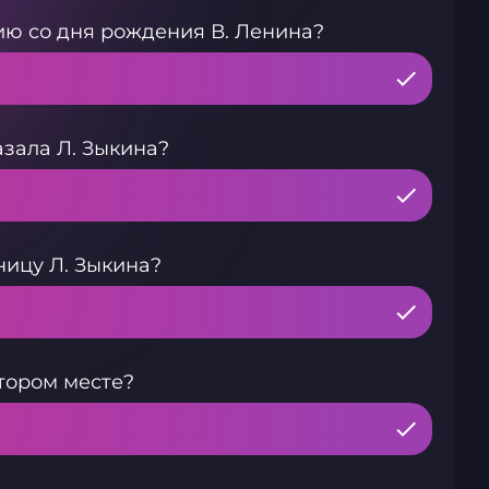
ию со дня рождения В. Ленина?
азала Л. Зыкина?
ницу Л. Зыкина?
тором месте?