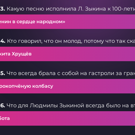
3.
Какую песню исполнила Л. Зыкина к 100-лет
енин в сердце народном»
4.
Кто говорил, что он молод, потому что так ск
кита Хрущёв
5.
Что всегда брала с собой на гастроли за гра
рокопчёную колбасу
6.
Что для Людмилы Зыкиной всегда было на в
бота