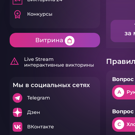
workspace_premium
Конкурсы
за 
Витрина
shopping_bag
warning_amber
Live Stream
Правил
интерактивные викторины
Вопрос 
Мы в социальных сетях
A
Ру
Telegram
Вопрос 
Дзен
C
Хл
ВКонтакте