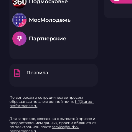
Подмосковье
МосМолодежь
emoji_events
Партнерские
description
Правила
По вопросам о сотрудничестве просим
обращаться по электронной почте
hf@turbo-
performance.ru
.
Для запросов, связанных с выплатой призов и
предоставлением данных, просим обращаться
по электронной почте
service@turbo-
performance.ru
.