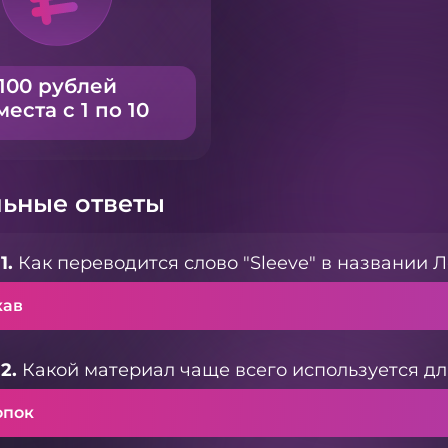
100 рублей
места с 1 по 10
ьные ответы
1.
Как переводится слово "Sleeve" в названии Л
кав
2.
Какой материал чаще всего используется дл
опок