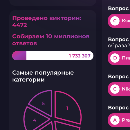
Вопрос 
Проведено викторин:
C
Кэ
4472
Собираем 10 миллионов
Вопрос 
ответов
образа
1 733 307
D
Пи
Самые популярные
Вопрос 
категории
C
Ni
5
Вопрос 
1
4
A
Pr