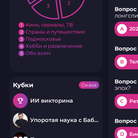
2
3
Вопрос 
лонгсл
Кино, сериалы, ТВ
1
A
20
Страны и путешествия
2
Подмосковье
3
Хобби и развлечения
4
Вопрос 
Обо всем
5
B
Те
Вопрос 
Кубки
См.все
эпох?
emoji_events
ИИ викторина
C
Ре
Упоротая наука с Бабаем Лютым
Вопрос 
D
Би