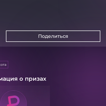
Поделиться
сота
ация о призах