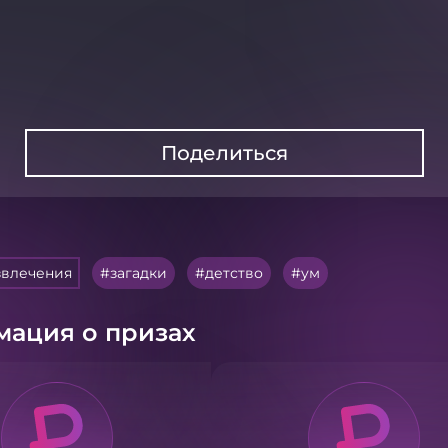
Поделиться
звлечения
загадки
детство
ум
ация о призах