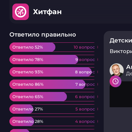
Хитфан
Ответило правильно
Детски
Ответило 52%
Ответило 52%
10 вопрос
10 вопрос
Виктор
Ответило 78%
Ответило 78%
9 вопрос
9 вопрос
А
Ответило 93%
Ответило 93%
8 вопрос
8 вопрос
Де
Ответило 86%
Ответило 86%
7 вопрос
7 вопрос
Ответило 65%
Ответило 65%
6 вопрос
6 вопрос
Ответило 27%
Ответило 27%
5 вопрос
5 вопрос
Ответило 28%
Ответило 28%
4 вопрос
4 вопрос