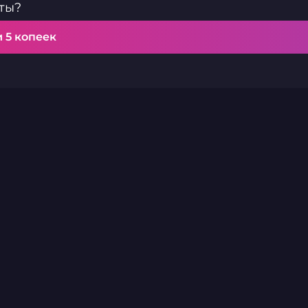
ты?
и 5 копеек