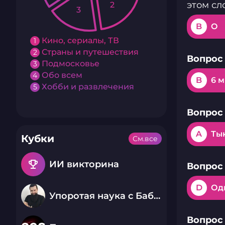
этом сл
2
3
B
О
Кино, сериалы, ТВ
1
Страны и путешествия
2
Вопрос 
Подмосковье
3
Обо всем
4
B
6 
Хобби и развлечения
5
Вопрос 
A
Ты
Кубки
См.все
emoji_events
ИИ викторина
Вопрос 
D
Од
Упоротая наука с Бабаем Лютым
Вопрос 