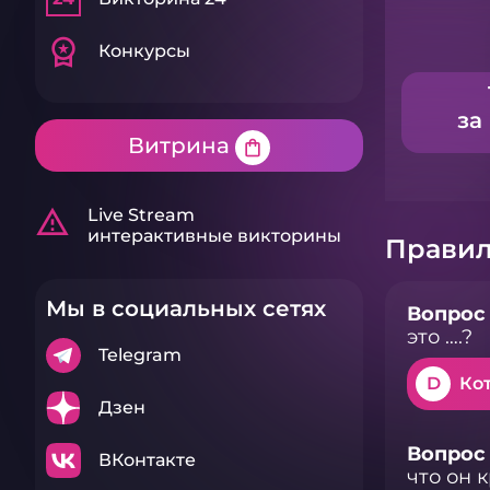
workspace_premium
Конкурсы
за
Витрина
shopping_bag
warning_amber
Live Stream
интерактивные викторины
Правил
Мы в социальных сетях
Вопрос 
это ….?
Telegram
D
Ко
Дзен
Вопрос 
ВКонтакте
что он 