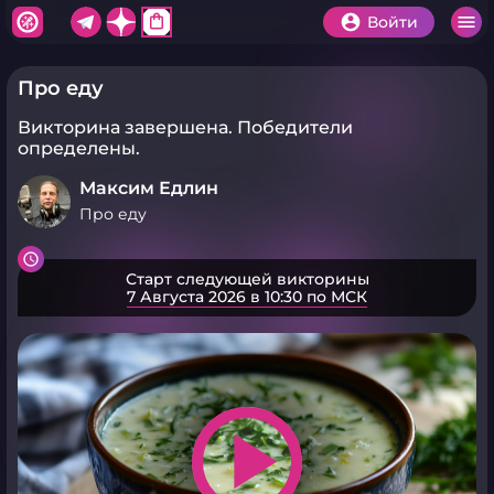
shopping_bag
Войти
Про еду
Викторина завершена.
Победители
определены.
Максим Едлин
Про еду
Старт следующей викторины
7 Августа 2026 в 10:30 по МСК
play_arrow