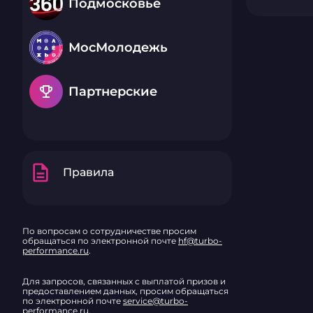
Подмосковье
МосМолодежь
emoji_events
Партнерские
description
Правила
По вопросам о сотрудничестве просим
обращаться по электронной почте
hf@turbo-
performance.ru
.
Для запросов, связанных с выплатой призов и
предоставлением данных, просим обращаться
по электронной почте
service@turbo-
performance.ru
.