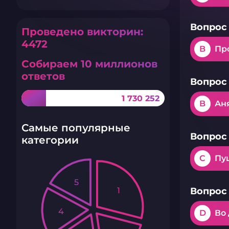
Вопрос 
Проведено викторин:
4472
B
Пр
Собираем 10 миллионов
ответов
Вопрос 
1 730 252
B
Ан
Самые популярные
Вопрос 
категории
C
Пу
5
1
Вопрос 
4
D
Во