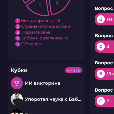
2
3
Вопрос 
B
На
Кино, сериалы, ТВ
1
Страны и путешествия
2
Подмосковье
3
Вопрос 
Хобби и развлечения
4
Обо всем
5
C
3
Вопрос 
Кубки
См.все
B
10
emoji_events
ИИ викторина
Вопрос 
Упоротая наука с Бабаем Лютым
C
2