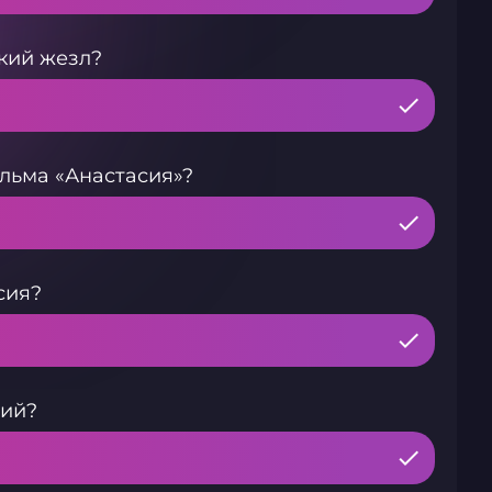
кий жезл?
льма «Анастасия»?
сия?
рий?