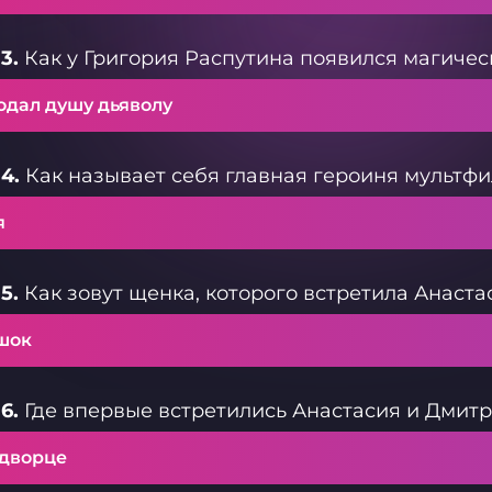
3.
Как у Григория Распутина появился магичес
одал душу дьяволу
4.
Как называет себя главная героиня мультфи
я
5.
Как зовут щенка, которого встретила Анаста
шок
6.
Где впервые встретились Анастасия и Дмит
 дворце