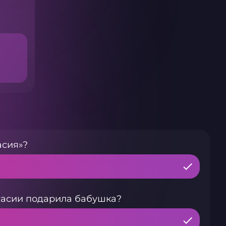
асия»?
тасии подарила бабушка?