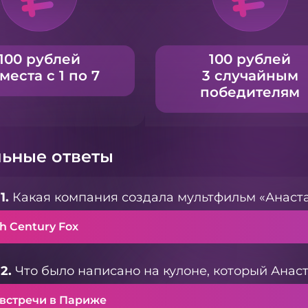
100 рублей
100 рублей
 места с 1 по 7
3 случайным
победителям
ьные ответы
1.
Какая компания создала мультфильм «Анаст
h Century Fox
2.
Что было написано на кулоне, который Анас
 встречи в Париже