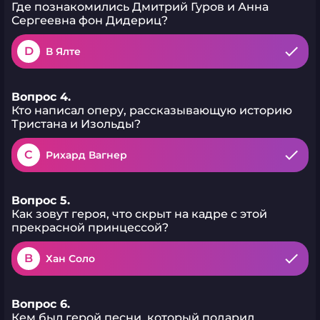
Где познакомились Дмитрий Гуров и Анна
Сергеевна фон Дидериц?
D
В Ялте
Вопрос 4.
Кто написал оперу, рассказывающую историю
Тристана и Изольды?
C
Рихард Вагнер
Вопрос 5.
Как зовут героя, что скрыт на кадре с этой
прекрасной принцессой?
B
Хан Соло
Вопрос 6.
Кем был герой песни, который подарил