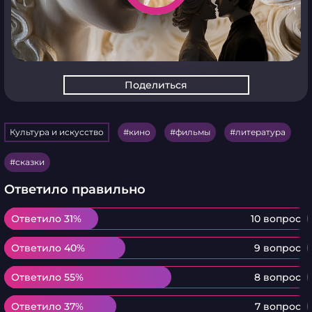
Поделиться
Культура и искусство
кино
фильмы
литература
сказки
Ответило правильно
Ответило 31%
Ответило 31%
10 вопрос
Ответило 40%
Ответило 40%
9 вопрос
Ответило 55%
Ответило 55%
8 вопрос
Ответило 37%
Ответило 37%
7 вопрос