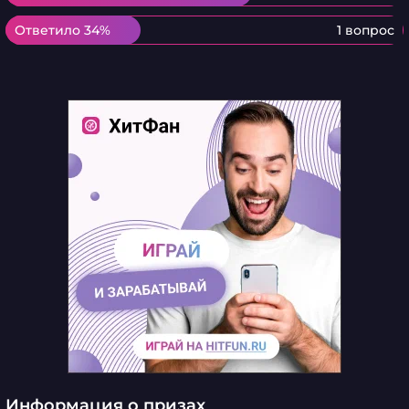
Ответило 34%
Ответило 34%
1 вопрос
Информация о призах