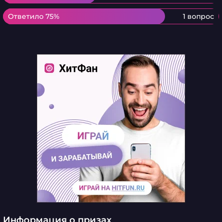
Ответило 75%
Ответило 75%
1 вопрос
Информация о призах