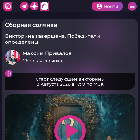
shopping_bag
Войти
Сборная солянка
Викторина завершена.
Победители
определены.
Максим Привалов
Сборная солянка
Старт следующей викторины
8 Августа 2026 в 17:19 по МСК
play_arrow