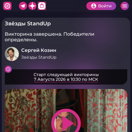
shopping_bag
Войти
Звёзды StandUp
Викторина завершена.
Победители
определены.
Сергей Козин
Звёзды StandUp
Старт следующей викторины
7 Августа 2026 в 10:30 по МСК
play_arrow