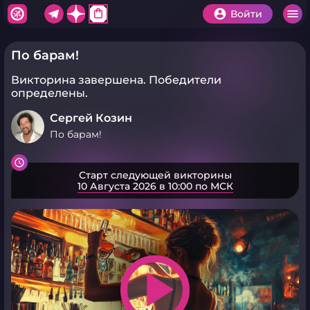
shopping_bag
Войти
По барам!
Викторина завершена.
Победители
определены.
Сергей Козин
По барам!
Старт следующей викторины
10 Августа 2026 в 10:00 по МСК
play_arrow