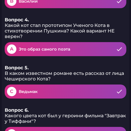
B
Василий
Вопрос 4.
Какой кот стал прототипом Ученого Кота в
стихотворении Пушкина? Какой вариант НЕ
верен?
A
Это образ самого поэта
Вопрос 5.
В каком известном романе есть рассказ от лица
Чеширского Кота?
C
Ведьмак
Вопрос 6.
Какого цвета кот был у героини фильма "Завтрак
у Тиффани"?