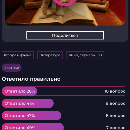
Поделиться
Флора и фауна
Литература
Кино, сериалы, ТВ
котики
Ответило правильно
Ответило 28%
Ответило 28%
10 вопрос
Ответило 41%
Ответило 41%
9 вопрос
Ответило 47%
Ответило 47%
8 вопрос
Ответило 49%
Ответило 49%
7 вопрос