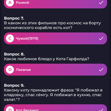
A
Рыжий
Вопрос 7.
В каком из этих фильмов про космос на борту
космического корабля есть кот?
C
Чужой(1979)
Вопрос 8.
Какое любимое блюдо у Кота Гарфилда?
D
Лазанья
Вопрос 9.
Какому коту принадлежит фраза: "Я побежал в
кладовку, спас сёмгу. Я побежал в кухню, спас
халат."?
D
Кот Бегемот