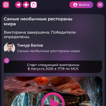
shopping_bag
Войти
Самые необычные рестораны
мира
Викторина завершена.
Победители
определены.
Тимур Белов
Самые необычные рестораны мира
Старт следующей викторины
8 Августа 2026 в 17:19 по МСК
play_arrow